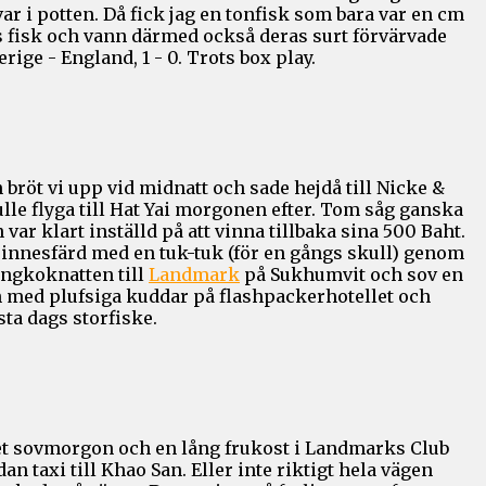
ar i potten. Då fick jag en tonfisk som bara var en cm
s fisk och vann därmed också deras surt förvärvade
erige - England, 1 - 0. Trots box play.
 bröt vi upp vid midnatt och sade hejdå till Nicke &
lle flyga till Hat Yai morgonen efter. Tom såg ganska
ar klart inställd på att vinna tillbaka sina 500 Baht.
sinnesfärd med en tuk-tuk (för en gångs skull) genom
ngkoknatten till
Landmark
på Sukhumvit och sov en
med plufsiga kuddar på flashpackerhotellet och
a dags storfiske.
det sovmorgon och en lång frukost i Landmarks Club
n taxi till Khao San. Eller inte riktigt hela vägen