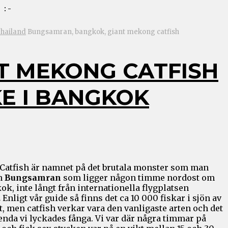
: -
Thailand
Bungsamran, bangkok, giant mekong catfish
T MEKONG CATFISH
SKE I BANGKOK
Catfish är namnet på det brutala monster som man
n
Bungsamran
som ligger någon timme nordost om
ok, inte långt från internationella flygplatsen
.
Enligt vår guide så finns det ca 10 000 fiskar i sjön av
t, men catfish verkar vara den vanligaste arten och det
enda vi lyckades fånga. Vi var där några timmar på