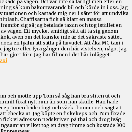
ckade på vägen. Det var inte så farligt men efter en
ning så kom bakomvarande bil och körde in i oss. Jag
situationen och kastade mig ner i sätet för att undvika
hiplash. Chaffisarna fick så klart en massa
ramför sig så jag betalade taxan och tog istället en
 av vägen. Ett mycket smidigt sätt att ta sig genom
kok, även om det kanske inte är det säkraste sättet.
dock en hjälm att sätta på huvudet. Att åka MC-taxi i
jag tre eller fyra gånger den här vistelsen, något jag
 har gjort förr. Jag har filmen i det här inlägget:
axi
.
am och mötte upp Tom så såg han bra sliten ut och
hunnit fixat nytt rum än som han skulle. Han hade
receptionen hade ringt och väckt honom och sagt att
d att checka ut. Jag köpte en fiskekeps och Tom fixade
n fick vi adressen nedskriven på thai och drog iväg
Bungsamran vilket tog en dryg timme och kostade 300
 Expressway.