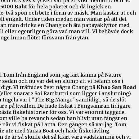
och fick sex stycken var på en vikt mellan 15 och 30
e
5000 Baht
för hela paketet och då ingick en
e, två spön och bete i form av mäsk. Man kastar ut och
lt enkelt. Under tiden medan man väntar på att det
kan man dricka en Chang och äta papayaklyftor med
li eller egentligen göra vad man vill. Vi behövde dock
änge innan flötet försvann från ytan.
d Tom från England som jag lärt känna på Nature
r sedan och nu var det en slump att vi befann oss i
igt. Vi träffades över några Chang på
Khao San Road
(eller snarare Soi Rambuttri som ligger i anslutning).
 Ingela var i "The Big Mango" samtidigt, så de slöt
re på kvällen. De hade fiskat i Bungsamran tidigare
ästa fiskehistorier för oss. Vi var enormt taggade,
om ville ha revanch sedan han blivit utan fångst en
 när vi fiskat på Lanta. Den gången så var jag, Tom,
ie ute med Yanaa Boat och hade fisketävling.
de är så skulle det så klart vara vadslagning och vi