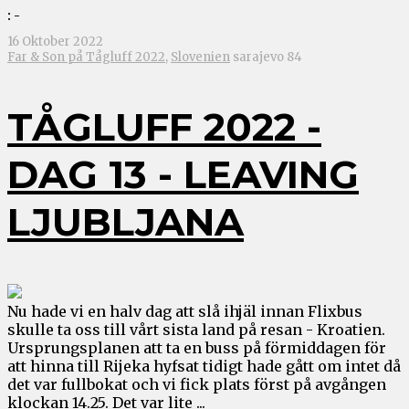
: -
16 Oktober 2022
Far & Son på Tågluff 2022
,
Slovenien
sarajevo 84
TÅGLUFF 2022 -
DAG 13 - LEAVING
LJUBLJANA
Nu hade vi en halv dag att slå ihjäl innan Flixbus
skulle ta oss till vårt sista land på resan - Kroatien.
Ursprungsplanen att ta en buss på förmiddagen för
att hinna till Rijeka hyfsat tidigt hade gått om intet då
det var fullbokat och vi fick plats först på avgången
klockan 14.25. Det var lite ...