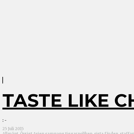
TASTE LIKE C
: -
25 Juli 2015
Allmänt
,
Övrigt Asien
samnang tiggarpoljken, sista färden, staffa