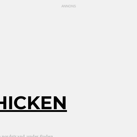
HICKEN
n nordstrand, under floden