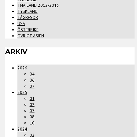
THAILAND 2012/2013
TYSKLAND
TÅGRESOR
USA
ÖSTERRIKE
ÖVRIGT ASIEN
ARKIV
2026
04
06
07
2025
01
02
07
08
10
2024
02