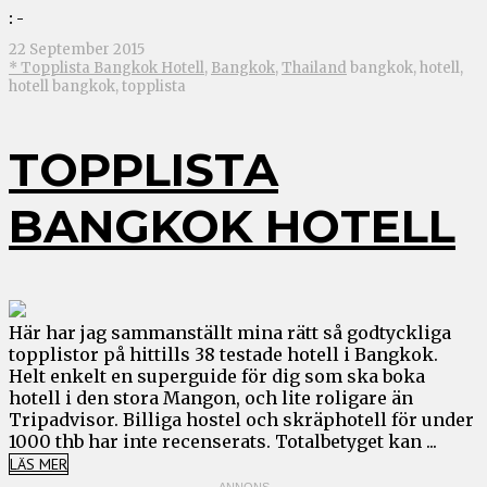
: -
22 September 2015
* Topplista Bangkok Hotell
,
Bangkok
,
Thailand
bangkok, hotell,
hotell bangkok, topplista
TOPPLISTA
BANGKOK HOTELL
Här har jag sammanställt mina rätt så godtyckliga
topplistor på hittills 38 testade hotell i Bangkok.
Helt enkelt en superguide för dig som ska boka
hotell i den stora Mangon, och lite roligare än
Tripadvisor. Billiga hostel och skräphotell för under
1000 thb har inte recenserats. Totalbetyget kan ...
LÄS MER