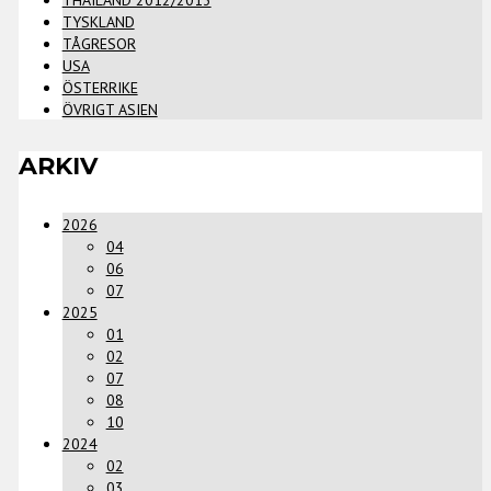
TYSKLAND
TÅGRESOR
USA
ÖSTERRIKE
ÖVRIGT ASIEN
ARKIV
2026
04
06
07
2025
01
02
07
08
10
2024
02
03