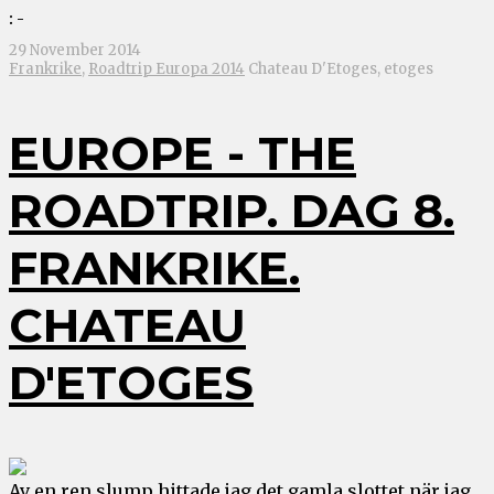
: -
29 November 2014
Frankrike
,
Roadtrip Europa 2014
Chateau D'Etoges, etoges
EUROPE - THE
ROADTRIP. DAG 8.
FRANKRIKE.
CHATEAU
D'ETOGES
Av en ren slump hittade jag det gamla slottet när jag