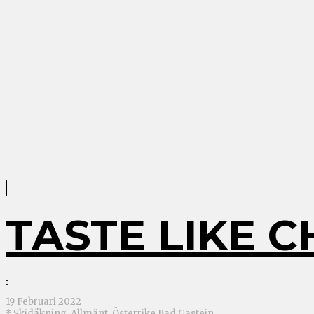
TASTE LIKE C
: -
19 Februari 2022
* Skidåkning
,
Allmänt
,
Österrike
Bad Gastein