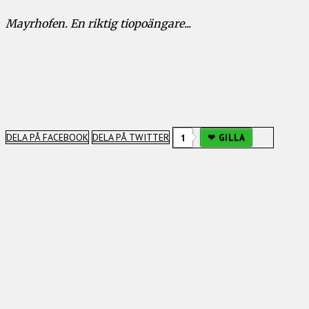
Mayrhofen. En riktig tiopoängare...
DELA PÅ FACEBOOK
DELA PÅ TWITTER
1
GILLA