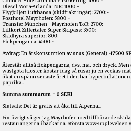
Connect Hotel Arlanda + Parkering: 1000:-
Diesel Mora-Arlanda ToR: 1000:-
Flygbiljett Lufthansa (skidfrakt ingår): 2700:-
Posthotel Mayrhofen: 5800:-
Transfer München - Mayrhofen ToR: 2700:-
Liftkort Zillertaler Super Skipass: 3500:-
Skidhyra superior: 800:-
Fickpengar ca: 4500:-
Avdrag: En årskonsumtion av snus (General)
-17500 S
Återstår alltså fickpengarna, dvs. mat och dryck. Men 
wästgöta kloster kostar idag så rusar ju en veckas mat
ökat en spänn senaste året i den här hyperinflationen
paprika...
Summa summarum = 0 SEK!
Slutsats: Det är gratis att åka till Alperna...
För övrigt så ger jag Mayrhofen med tillhörande skida
restaurangerna i backarna. Största wow-upplevelsen 