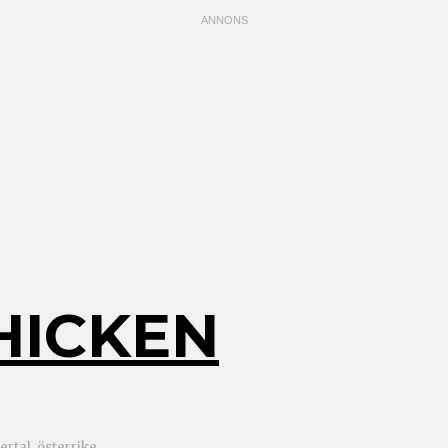
HICKEN
ertal, österrike