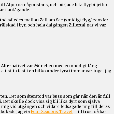
till Alperna någonstans, och började leta flygbiljetter
ar i antågande.
stod således mellan Zell am See (smidigt flyg/transfer
rälskad i byn och hela dalgången Zillertal när vi var
ts. Alternativet var München med en onödigt lång
tt sitta fast i en bilkö under fyra timmar var inget jag
ten. Det som återstod var buss som går när den är full
 Det skulle dock visa sig bli lika dyrt som själva
te mig vid utgången och vidare ledsagade mig till deras
 bokade jag via
Four Seasons Travel
. Till tröst så bar