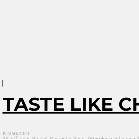
TASTE LIKE C
: -
19 Mars 2023
* Skidåkning
,
Allmänt
,
Mayrhofen Vinter
,
Österrike
mayrhofen, zill