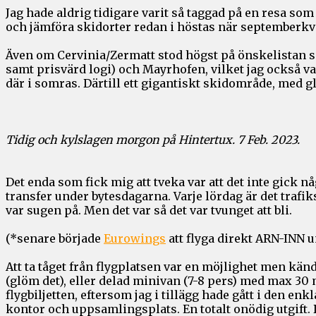
Jag hade aldrig tidigare varit så taggad på en resa som 
och jämföra skidorter redan i höstas när septemberkv
Även om Cervinia/Zermatt stod högst på önskelistan så 
samt prisvärd logi) och Mayrhofen, vilket jag också val
där i somras. Därtill ett gigantiskt skidområde, med 
Tidig och kylslagen morgon på Hintertux. 7 Feb. 2023.
Det enda som fick mig att tveka var att det inte gick 
transfer under bytesdagarna. Varje lördag är det trafiks
var sugen på. Men det var så det var tvunget att bli.
(*senare började
Eurowings
att flyga direkt ARN-INN 
Att ta tåget från flygplatsen var en möjlighet men kän
(glöm det), eller delad minivan (7-8 pers) med max 30 mi
flygbiljetten, eftersom jag i tillägg hade gått i den en
kontor och uppsamlingsplats. En totalt onödig utgift. 