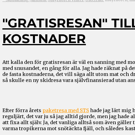
"GRATISRESAN" TI
KOSTNADER
Att kalla den för gratisresan är väl en sanning med mod
med snusandet, en gång för alla. Jag hade räknat på d
de fasta kostnaderna, det vill säga allt utom mat och d
så skulle en ny skidresa vara självfinansierad utan anst
Efter förra årets
paketresa med STS
hade jag lärt mig h
reguljärt, det var ju så jag alltid gjorde, men jag hade
att fixa allt själv. Ja, det vanliga alltså som även gäll
varma tropikerna mot snötäckta fjäll, och således kas