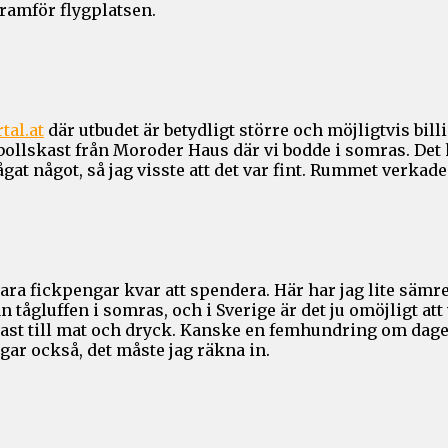
ramför flygplatsen.
rtal.at
där utbudet är betydligt större och möjligtvis bil
ollskast från Moroder Haus där vi bodde i somras. Det hä
gat något, så jag visste att det var fint. Rummet verkad
bara fickpengar kvar att spendera. Här har jag lite sämr
an tågluffen i somras, och i Sverige är det ju omöjligt at
dast till mat och dryck. Kanske en femhundring om dag
dagar också, det måste jag räkna in.