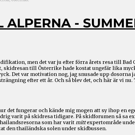
LL ALPERNA - SUMM
ifikation, men det var ju efter förra årets resa till Bad
et, skidresan till Österrike hade kostat ungefär lika 
ryck. Det var motivation nog, jag snusade upp dosorna ja
rängning efter ett år. Och så blev det, och här är vi nu.
ur det fungerar och kände mig mogen att sy ihop en egen
 aldrig varit på skidresa tidigare. På skidforumen så sa 
er thailandsresorna som har varit
mitt
expertområde under 
tat den thailändska solen under skidbussen.