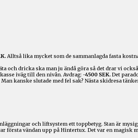
EK.
Alltså lika mycket som de sammanlagda fasta kostna
äta och dricka ska man ju ändå göra så det drar vi också
kasse iväg till den nivån. Avdrag:
-4500 SEK.
Det parado
. Man kanske slutade med fel sak? Nästa skidresa tänke
nläggningar och liftsystem ett toppbetyg. Stan är mysig
var första vändan upp på Hintertux. Det var en magis