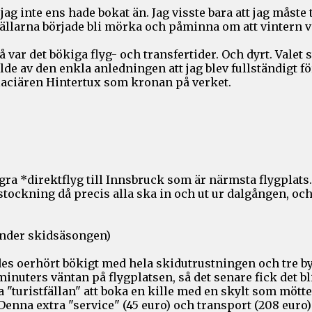
jag inte ens hade bokat än. Jag visste bara att jag måste 
ällarna började bli mörka och påminna om att vintern v
var det bökiga flyg- och transfertider. Och dyrt. Valet 
de av den enkla anledningen att jag blev fullständigt fö
glaciären Hintertux som kronan på verket.
några *direktflyg till Innsbruck som är närmsta flygpla
tockning då precis alla ska in och ut ur dalgången, och a
under skidsäsongen)
des oerhört bökigt med hela skidutrustningen och tre by
nuters väntan på flygplatsen, så det senare fick det bli.
kla "turistfällan" att boka en kille med en skylt som möt
Denna extra "service" (45 euro) och transport (208 euro)