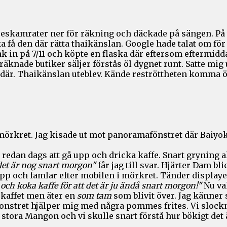
skamrater ner för räkning och däckade på sängen. På tok f
a få den där rätta thaikänslan. Google hade talat om för 
ank in på 7/11 och köpte en flaska där eftersom eftermi
äknade butiker säljer förstås öl dygnet runt. Satte mig
där. Thaikänslan uteblev. Kände reströttheten komma öv
mörkret. Jag kisade ut mot panoramafönstret där Baiyok
redan dags att gå upp och dricka kaffe. Snart gryning al
det är nog snart morgon"
får jag till svar. Hjärter Dam bl
upp och famlar efter mobilen i mörkret. Tänder displayen
 och koka kaffe för att det är ju ändå snart morgon!"
Nu va
 kaffet men äter en
som tam
som blivit över. Jag känner 
onstret hjälper mig med några pommes frites. Vi slockn
 stora Mangon och vi skulle snart förstå hur bökigt det 