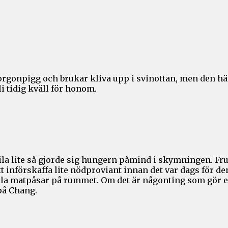
orgonpigg och brukar kliva upp i svinottan, men den här
i tidig kväll för honom.
ch vila lite så gjorde sig hungern påmind i skymningen.
tt införskaffa lite nödproviant innan det var dags för
alla matpåsar på rummet. Om det är någonting som gör en
på Chang.