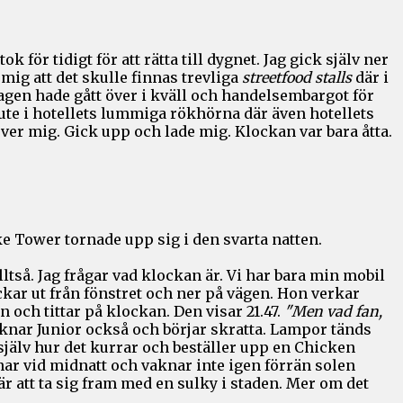
ör tidigt för att rätta till dygnet. Jag gick själv ner
mig att det skulle finnas trevliga
streetfood stalls
där i
ddagen hade gått över i kväll och handelsembargot för
 ute i hotellets lummiga rökhörna där även hotellets
er mig. Gick upp och lade mig. Klockan var bara åtta.
e Tower tornade upp sig i den svarta natten.
ltså. Jag frågar vad klockan är. Vi har bara min mobil
ickar ut från fönstret och ner på vägen. Hon verkar
 och tittar på klockan. Den visar 21.47.
"Men vad fan,
knar Junior också och börjar skratta. Lampor tänds
själv hur det kurrar och beställer upp en Chicken
ar vid midnatt och vaknar inte igen förrän solen
är att ta sig fram med en sulky i staden. Mer om det