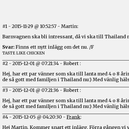
#1
-
2015-11-29 @ 10:52:57
-
Martin:
Barnvagnen ska bli intressant, då vi ska till Thailan
Svar:
Finns ett nytt inlägg om det nu. /F
TASTE LIKE CHICKEN
#2
-
2015-12-01 @ 07:21:34
-
Robert :
Hej, har ett par vänner som ska till lanta med 4 o 8 år
de så gott med familjen i Thailand nu:) Med vänlig häl
#3
-
2015-12-01 @ 07:21:36
-
Robert :
Hej, har ett par vänner som ska till lanta med 4 o 8 år
de så gott med familjen i Thailand nu:) Med vänlig häl
#4
-
2015-12-05 @ 04:20:30
-
Frank
:
Hej Martin. Kommer snart ett inlägg. Förra gången vi v