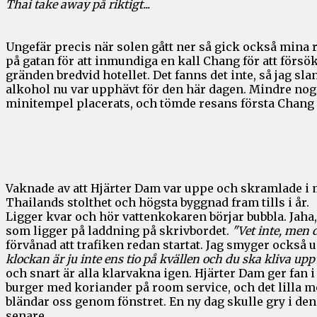
Thai take away på riktigt...
Ungefär precis när solen gått ner så gick också mina re
på gatan för att inmundiga en kall Chang för att försök
gränden bredvid hotellet. Det fanns det inte, så jag sl
alkohol nu var upphävt för den här dagen. Mindre nogr
minitempel placerats, och tömde resans första Chang 
Vaknade av att Hjärter Dam var uppe och skramlade i 
Thailands stolthet och högsta byggnad fram tills i år.
Ligger kvar och hör vattenkokaren börjar bubbla. Jaha, 
som ligger på laddning på skrivbordet.
"Vet inte, men 
förvånad att trafiken redan startat. Jag smyger också 
klockan är ju inte ens tio på kvällen och du ska kliva upp
och snart är alla klarvakna igen. Hjärter Dam ger fan i
burger med koriander på room service, och det lilla m
bländar oss genom fönstret. En ny dag skulle gry i den
senare.