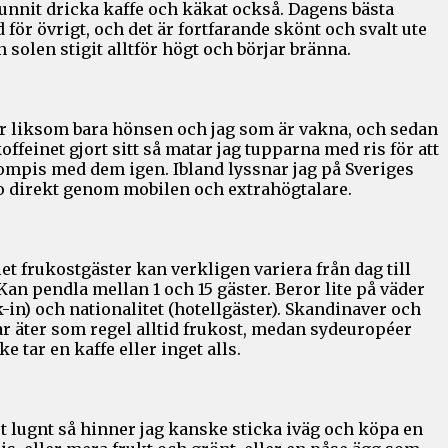
hunnit dricka kaffe och käkat också. Dagens bästa
 för övrigt, och det är fortfarande skönt och svalt ute
 solen stigit alltför högt och börjar bränna.
är liksom bara hönsen och jag som är vakna, och sedan
offeinet gjort sitt så matar jag tupparna med ris för att
kompis med dem igen. Ibland lyssnar jag på Sveriges
o direkt genom mobilen och extrahögtalare.
et frukostgäster kan verkligen variera från dag till
Kan pendla mellan 1 och 15 gäster. Beror lite på väder
-in) och nationalitet (hotellgäster). Skandinaver och
ar äter som regel alltid frukost, medan sydeuropéer
e tar en kaffe eller inget alls.
t lugnt så hinner jag kanske sticka iväg och köpa en