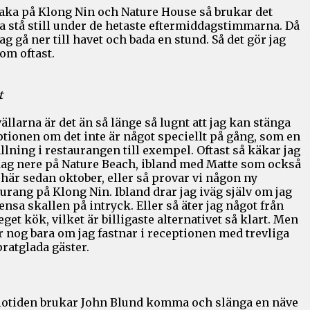
baka på Klong Nin och Nature House så brukar det
a stå still under de hetaste eftermiddagstimmarna. Då
ag gå ner till havet och bada en stund. Så det gör jag
som oftast.
t
ällarna är det än så länge så lugnt att jag kan stänga
tionen om det inte är något speciellt på gång, som en
llning i restaurangen till exempel. Oftast så käkar jag
ag nere på Nature Beach, ibland med Matte som också
 här sedan oktober, eller så provar vi någon ny
urang på Klong Nin. Ibland drar jag iväg själv om jag
rensa skallen på intryck. Eller så äter jag något från
eget kök, vilket är billigaste alternativet så klart. Men
r nog bara om jag fastnar i receptionen med trevliga
ratglada gäster.
tiotiden brukar John Blund komma och slänga en näve