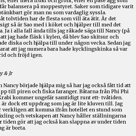
is, eller mera frukt och grönt, eller en påse ägg som
får balansera på moppestyret. Saker som tidigare varit
 otänkbart gör man nu som vardaglig syssla.
t tolvtiden har de flesta som vill äta ätit. Är det
sigt så är Sao med i köket och hjälper till med det
. Ja i alla fall ända tills jag råkade säga till Nancy (på
 att jag hade fläsk i kylen, då blev Sao skitsur och
de diska och hjälpa till under någon vecka. Sedan jag
larat att jag numera bara hade kycklingskinka så var
frid och fröjd igen.
 & Jr
 Nancy började hjälpa mig så har jag också fått tid att
pp till piren och fiska faranger. Båtarna från Phi Phi
Krabi kommer ungefär samtidigt runt ett- tvåtiden.
 är dock ett uppdrag som jag är lite kluven till. Jag
ar verkligen att komma ifrån hotellet en stund som
xling och vetskapen att Nancy håller ställningarna
 tiden gör att jag också kan slappna av under tiden
ag är borta.