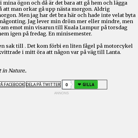
i mina ögon och då är det bara att gå hem och lägga
så att man orkar gå upp nästa morgon. Aldrig
rgon. Men jag har det bra här och hade inte velat byta
någonting. Jag lever min dröm mer eller mindre, men
fram emot min visarun till Kuala Lumpur på torsdag
hem igen på fredag. En minisemester.
n sak till . Det kom förbi en liten fågel på motorcykel
vittrade i mitt öra att någon var på väg till Lanta.
 in Nature..
PÅ FACEBOOK
DELA PÅ TWITTER
0
GILLA