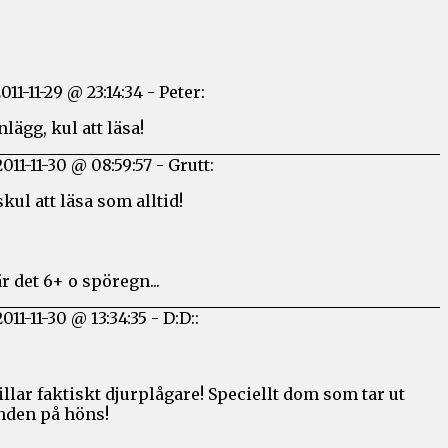
011-11-29 @ 23:14:34
-
Peter:
nlägg, kul att läsa!
2011-11-30 @ 08:59:57
-
Grutt:
kul att läsa som alltid!
r det 6+ o spöregn...
2011-11-30 @ 13:34:35
-
D:D::
illar faktiskt djurplågare! Speciellt dom som tar ut
den på höns!