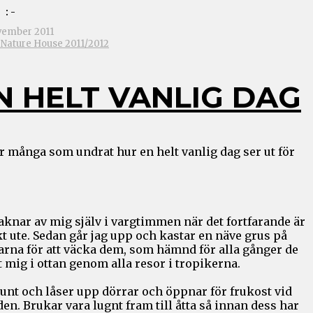
: -
vember 2011
 Nature House 2011/2012
N HELT VANLIG DAG
r många som undrat hur en helt vanlig dag ser ut för
aknar av mig själv i vargtimmen när det fortfarande är
t ute. Sedan går jag upp och kastar en näve grus på
arna för att väcka dem, som hämnd för alla gånger de
 mig i ottan genom alla resor i tropikerna.
unt och låser upp dörrar och öppnar för frukost vid
den. Brukar vara lugnt fram till åtta så innan dess har