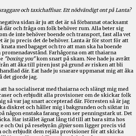
aggare och taxichaffisar. Ett nödvändigt ont på Lanta?
egativa sidan är ju att det är så förbannat otacksamt
tå där och fråga om folk behöver rum. Alla beter sig
m de inte behöver boende och transport, fast alla vet
et är ju precis det de behöver. Lanta är för stort för att
a knata med bagaget och tro att man ska ha boende
 promenadavstånd. Farhågorna om att thaiarna
le
"boxing you"
kom snart på skam. Nee hade ju avrått
rån att åka till piren just på grund av risken att bli
handlad där. Eat hade ju snarare uppmanat mig att åka
Så det gjorde jag.
 att ha socialiserat med thaiarna och slängt mig med
fraser och erbjudit alla provisioner om de skickar folk
mig så var jag snart accepterad där. Förresten så är jag
ka diskret och håller mig i bakgrunden och siktar in
på någon enstaka farang som ser penningstark ut. Det
äcka. Har istället ägnat lång tid till att bara sitta hos
e och Oui på resebyrån
@pier
som ligger precis vid
 och erbjudit dem rejäla provisioner för att skicka