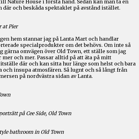
till Nature House i första hand. Sedan kan man ta en
 där och beskåda spektaklet på avstånd istället.
 at Pier
ägen hem stannar jag på Lanta Mart och handlar
rterade specialprodukter om det behövs. Om inte så
ag gärna omvägen över Old Town, ett ställe som jag
r mer och mer. Passar alltid på att äta på mitt
itställe där och kan sitta hur länge som helst och bara
a och insupa atmosfären. Så lugnt och så långt från
ersen på nordvästra sidan av Lanta.
Town
porträtt på Cee Side, Old Town
style bathroom in Old Town