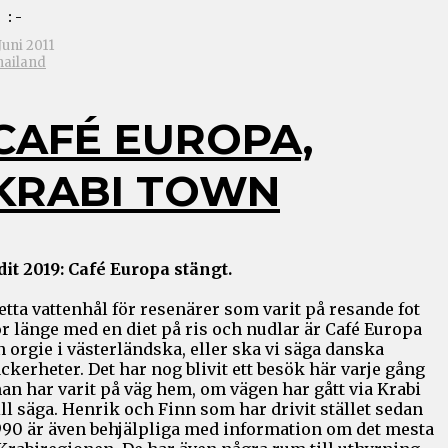
: -
Juni 2011
hailand
CAFÉ EUROPA,
KRABI TOWN
dit 2019: Café Europa stängt.
etta vattenhål för resenärer som varit på resande fot
ör länge med en diet på ris och nudlar är Café Europa
n orgie i västerländska, eller ska vi säga danska
äckerheter. Det har nog blivit ett besök här varje gång
an har varit på väg hem, om vägen har gått via Krabi
ill säga. Henrik och Finn som har drivit stället sedan
990 är även behjälpliga med information om det mesta