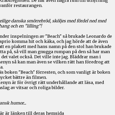
 Krabiregionen. De har även några rum till uthyrning
vanför restaurangen.
eilige danska smörrebröd, sköljes med fördel ned med
hang och en "lilling"!
nder inspelningen av "Beach" så brukade Leonardo de
aprio komma hit och käka, och jag hörde att de även
att en plakett med hans namn på den stol han brukade
itta på, så vill man gnugga rumpan på den så har man
u det valet också. Det ville inte jag. Bläddrar man i
enyn så kan man även se vilken rätt han föredrog att
a.
äs boken "Beach" förresten, och som vanligt är boken
ycket bättre än filmen.
enyn är för övrigt rätt underhållande att läsa, med
nslag av vitsar och roliga bilder.
ansk humor...
är är länken till deras hemsida