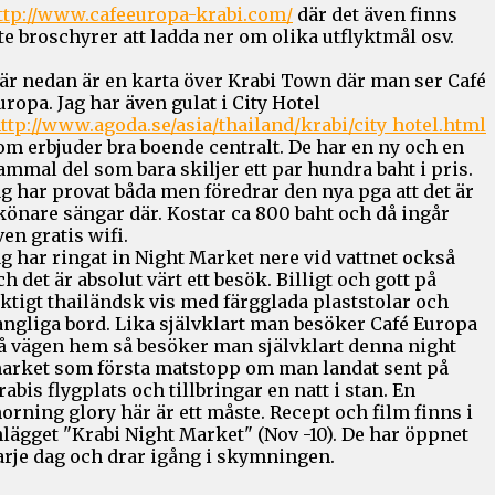
ttp://www.cafeeuropa-krabi.com/
där det även finns
ite broschyrer att ladda ner om olika utflyktmål osv.
är nedan är en karta över Krabi Town där man ser Café
uropa. Jag har även gulat i City Hotel
ttp://www.agoda.se/asia/thailand/krabi/city_hotel.html
om erbjuder bra boende centralt. De har en ny och en
ammal del som bara skiljer ett par hundra baht i pris.
ag har provat båda men föredrar den nya pga att det är
könare sängar där. Kostar ca 800 baht och då ingår
ven gratis wifi.
ag har ringat in Night Market nere vid vattnet också
ch det är absolut värt ett besök. Billigt och gott på
iktigt thailändsk vis med färgglada plaststolar och
angliga bord. Lika självklart man besöker Café Europa
å vägen hem så besöker man självklart denna night
arket som första matstopp om man landat sent på
rabis flygplats och tillbringar en natt i stan. En
orning glory här är ett måste. Recept och film finns i
nlägget "Krabi Night Market" (Nov -10). De har öppnet
arje dag och drar igång i skymningen.