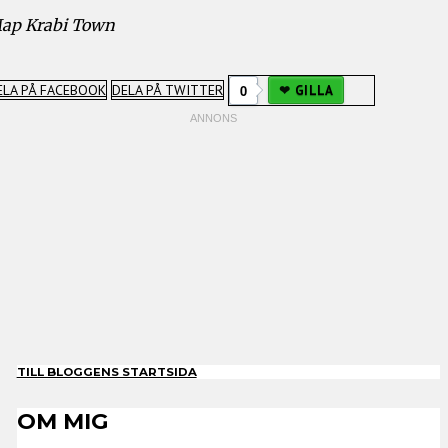
ap Krabi Town
ELA PÅ FACEBOOK
DELA PÅ TWITTER
0
GILLA
TILL BLOGGENS STARTSIDA
OM MIG